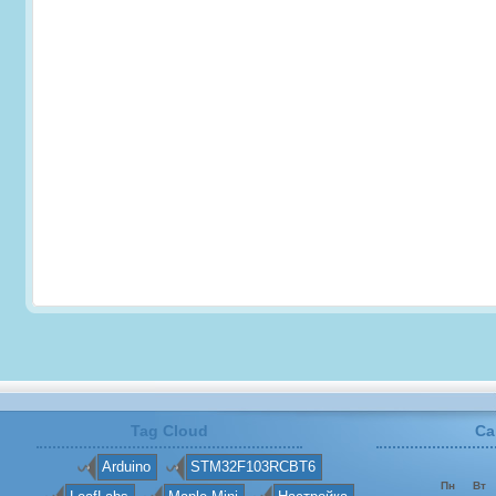
Tag Cloud
Ca
Arduino
STM32F103RCBT6
Пн
Вт