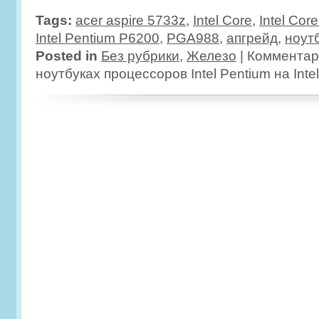
Tags:
acer aspire 5733z
,
Intel Core
,
Intel Cor
Intel Pentium P6200
,
PGA988
,
апгрейд
,
ноут
Posted in
Без рубрики
,
Железо
|
Комментар
ноутбуках процессоров Intel Pentium на Intel 