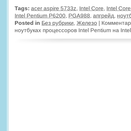
Tags:
acer aspire 5733z
,
Intel Core
,
Intel Cor
Intel Pentium P6200
,
PGA988
,
апгрейд
,
ноут
Posted in
Без рубрики
,
Железо
|
Комментар
ноутбуках процессоров Intel Pentium на Intel 