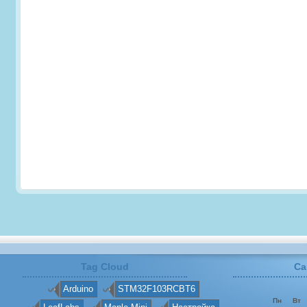
Tag Cloud
Ca
Arduino
STM32F103RCBT6
Пн
Вт