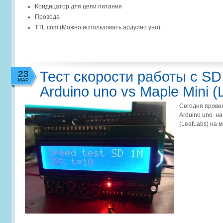
Кондицатор для цепи питания
Провода
TTL com (Можно использовать ардуино уно)
23
Тест скорости работы с S
МАР
Arduino uno vs Maple Mini (
Сегодня прове
Arduino uno на
(LeafLabs) на