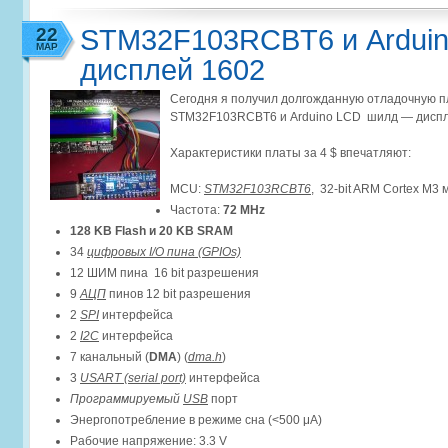
22
STM32F103RCBT6 и Ardui
МАР
дисплей 1602
Сегодня я получил долгожданную отладочную пл
STM32F103RCBT6 и Arduino LCD шилд — диспл
Характеристики платы за 4 $ впечатляют:
MCU:
STM32F103RCBT6
, 32-bit ARM Cortex M3
Частота:
72 MHz
128 KB Flash
и 20 KB SRAM
34
цифровых I/O пина (GPIOs)
12 ШИМ пина 16 bit разрешения
9
АЦП
пинов 12 bit разрешения
2
SPI
интерфейса
2
I2C
интерфейса
7 канальный (
DMA
) (
dma.h
)
3
USART (serial port)
интерфейса
Программируемый
USB
порт
Энергопотребление в режиме сна (<500 μA)
Рабочие напряжение: 3.3 V