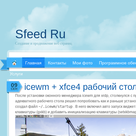
Sfeed Ru
Создание и продвижение веб страниц
Главная
Контакты
Мои фото
Программное обе
Услуги
09
icewm + xfce4 рабочий стол
СЕН
После установки оконного менеджера icewm для xrdp, столкнулся с п
адекватного рабочего стола решил попробовать как и раньше установ
создал файл
~/.icewm/startup
. В него включил авто запуск видже
клавиатуры (gxkb) и добавить инициализацию клавиатуры (setxkbmap)