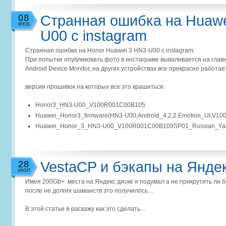
08
Странная ошибка на Huawe
ФЕВ
U00 с instagram
Странная ошибка на Honor Huawei 3 HN3-U00 с instagram:
При попытки опубликовать фото в инстаграме вываливается на глав
Android Device Monitor, на других устройствах все прекрасно работа
версии прошивок на которых все это крашиться:
Honor3_HN3-U00_V100R001C00B105
Huawei_Honor3_firmware(HN3-U00,Android_4.2.2,Emotion_UI,V1
Huawei_Honor_3_HN3-U00_V100R001C00B109SP01_Russian_Ya
28
VestaCP и бэкапы на Янде
ИЮЛ
Имея 200Gb+ места на Яндекс диске я подумал а не прикрутить ли бэ
после не долгих шаманств это получилось…
В этой статье я раскажу как это сделать…