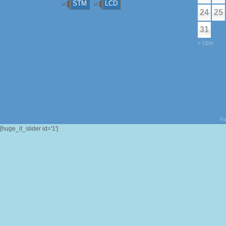
STM
LCD
24
25
31
« СЕН
Po
[huge_it_slider id='1']