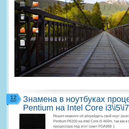
12
Знамена в ноутбуках проце
МАР
Pentium на Intel Core i3\i5\i7
Решил немного об абгрейдить свой ноут (acer 
Pentium P6200 на Intel Core i5 460m, так как
процессора под этот сокет PGA988 :(