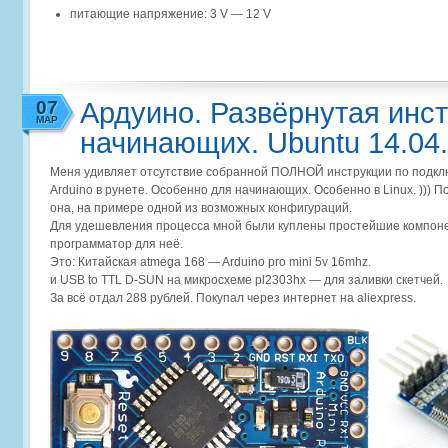
питающие напряжение: 3 V — 12 V
07
Ардуино. Развёрнутая инс
МАР
начинающих. Ubuntu 14.04.
Меня удивляет отсутствие собранной ПОЛНОЙ инструкции по подк
Arduino в рунете. Особенно для начинающих. Особенно в Linux. ))) П
она, на примере одной из возможных конфигураций.
Для удешевления процесса мной были куплены простейшие компон
программатор для неё.
Это: Китайская atmega 168 — Arduinо pro mini 5v 16mhz.
и USB to TTL D-SUN на микросхеме pl2303hx — для заливки скетчей.
За всё отдал 288 рублей. Покупал через интернет на aliexpress.