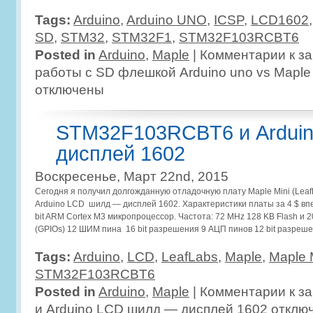
Tags:
Arduino
,
Arduino UNO
,
ICSP
,
LCD1602
SD
,
STM32
,
STM32F1
,
STM32F103RCBT6
Posted in
Arduino
,
Maple
|
Комментарии
к за
работы с SD флешкой Arduino uno vs Maple 
отключены
STM32F103RCBT6 и Ardui
дисплей 1602
Воскресенье, Март 22nd, 2015
Сегодня я получил долгожданную отладочную плату Maple Mini (Le
Arduino LCD шилд — дисплей 1602. Характеристики платы за 4 $ 
bit ARM Cortex M3 микропроцессор. Частота: 72 MHz 128 KB Flash и
(GPIOs) 12 ШИМ пина 16 bit разрешения 9 АЦП пинов 12 bit разреш
Tags:
Arduino
,
LCD
,
LeafLabs
,
Maple
,
Maple 
STM32F103RCBT6
Posted in
Arduino
,
Maple
|
Комментарии
к з
и Arduino LCD шилд — дисплей 1602
отклю