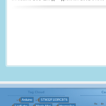
Tag Cloud
Ca
Arduino
STM32F103RCBT6
Пн
Вт