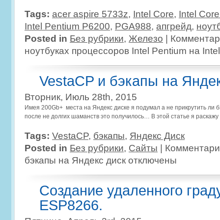
Tags:
acer aspire 5733z
,
Intel Core
,
Intel Cor
Intel Pentium P6200
,
PGA988
,
апгрейд
,
ноут
Posted in
Без рубрики
,
Железо
|
Комментар
ноутбуках процессоров Intel Pentium на Intel 
VestaCP и бэкапы на Янде
Вторник, Июль 28th, 2015
Имея 200Gb+ места на Яндекс диске я подумал а не прикрутить ли бэ
после не долгих шаманств это получилось… В этой статье я раскажу
Tags:
VestaCP
,
бэкапы
,
Яндекс Диск
Posted in
Без рубрики
,
Сайты
|
Комментари
бэкапы на Яндекс диск
отключены
Создание удаленного град
ESP8266.