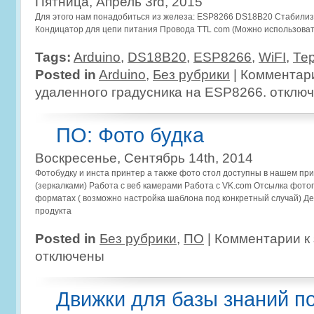
Пятница, Апрель 3rd, 2015
Для этого нам понадобиться из железа: ESP8266 DS18B20 Стабили
Кондицатор для цепи питания Провода TTL com (Можно использоват
Tags:
Arduino
,
DS18B20
,
ESP8266
,
WiFI
,
Те
Posted in
Arduino
,
Без рубрики
|
Комментар
удаленного градусника на ESP8266.
отклю
ПО: Фото будка
Воскресенье, Сентябрь 14th, 2014
Фотобудку и инста принтер а также фото стол доступны в нашем пр
(зеркалками) Работа с веб камерами Работа с VK.com Отсылка фото
форматах ( возможно настройка шаблона под конкретный случай) Д
продукта
Posted in
Без рубрики
,
ПО
|
Комментарии
к
отключены
Движки для базы знаний п