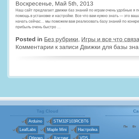
Воскресенье, Май 5th, 2013
Наш сайт предлагает движки баз знаний по играм очень удобные я п
помощь в установке и настройке. Все что вам нужно знать — это ваш
начать сейчас… мы поможем вам реализовать базу знаний по конкре
прибыль очень быстро …
Posted in
Без рубрики
,
Игры и все что связ
Комментарии
к записи Движки для базы зна
Tag Cloud
Ca
Arduino
STM32F103RCBT6
Пн
Вт
LeafLabs
Maple Mini
Настройка
Облоко
Хостинг
VDS