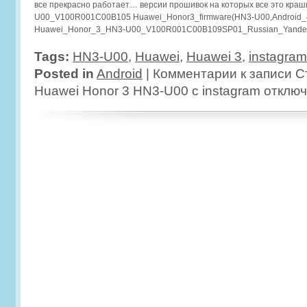
все прекрасно работает… версии прошивок на которых все это краш
U00_V100R001C00B105 Huawei_Honor3_firmware(HN3-U00,Android_4
Huawei_Honor_3_HN3-U00_V100R001C00B109SP01_Russian_Yande
Tags:
HN3-U00
,
Huawei
,
Huawei 3
,
instagram
Posted in
Android
|
Комментарии
к записи С
Huawei Honor 3 HN3-U00 с instagram
отклю