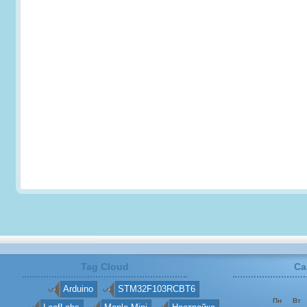
Tag Cloud
Ca
Arduino
STM32F103RCBT6
Пн
Вт