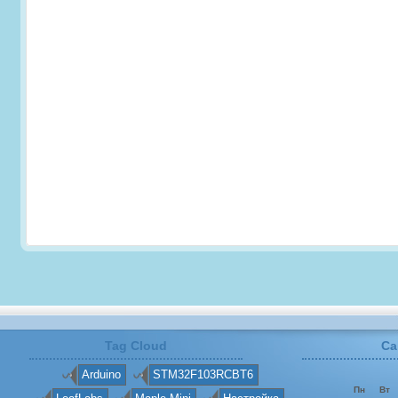
Tag Cloud
Ca
Arduino
STM32F103RCBT6
Пн
Вт