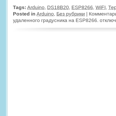
Tags:
Arduino
,
DS18B20
,
ESP8266
,
WiFI
,
Те
Posted in
Arduino
,
Без рубрики
|
Комментар
удаленного градусника на ESP8266.
отклю