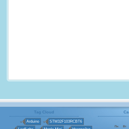
Tag Cloud
Ca
Arduino
STM32F103RCBT6
Пн
Вт